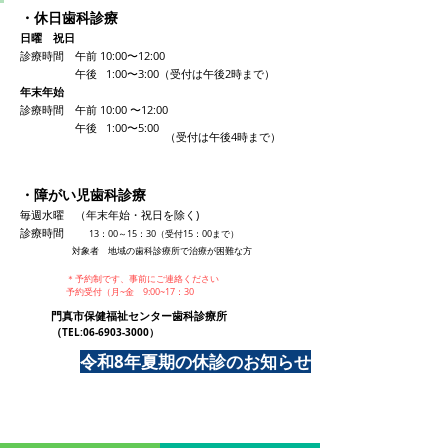
・休日歯科診療
日曜 祝日
診療時間 午前 10:00〜12:00
午後
1:00〜3:00（受付は午後2時まで）
年末年始
診療時間 午前 10:00
〜12:00
午後 1:00〜5:00
（受付は午後4時まで）
・障がい児歯科診療
毎週水曜 （年末年始・祝日を除く)
診療時間
13：00～15：30（受付15：00まで）
対象者 地域の歯科診療所で治療が困難な方
＊予約制です、事前にご連絡ください
​予約受付（月~金 9:00~17：30
門真市保健福祉センター歯科診療所
（
TEL:
06-6903-3000
）
令和8年夏期の休診のお知らせ